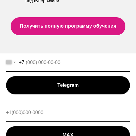
под супервизией
Получить полную программу обучения
+7
Telegram
+1(000)000-0000
MAX