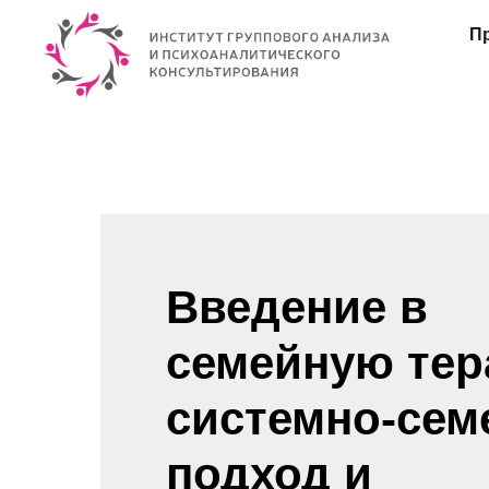
П
Введение в
семейную тер
системно-се
подход и