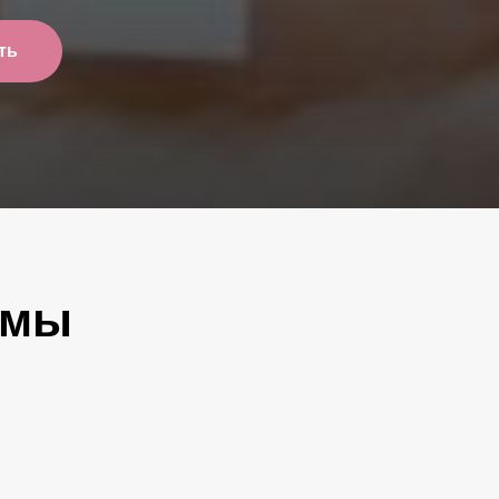
ть
ммы