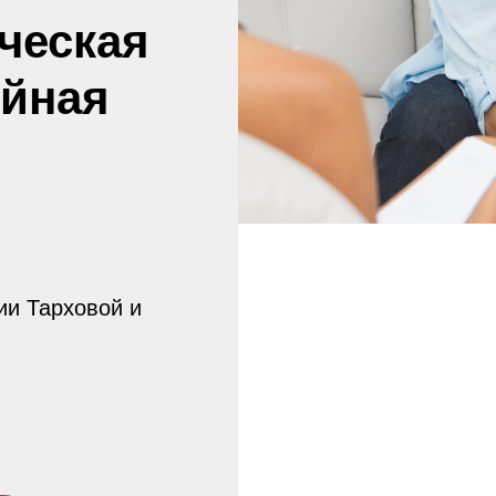
ческая
ейная
ии Тарховой и