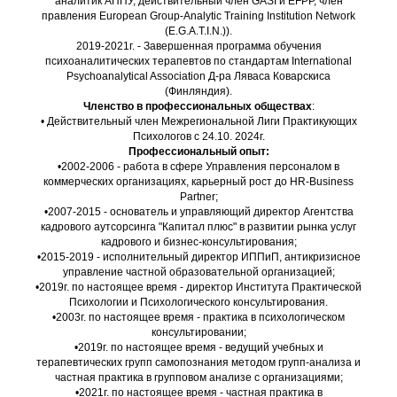
аналитик АППУ, действительный член GASI и EFPP, член
правления European Group-Analytic Training Institution Network
(E.G.A.T.I.N.)).
2019-2021г. - Завершенная программа обучения
психоаналитических терапевтов по стандартам
International
Psychoanalytical
Association
Д-ра Ляваса Коварскиса
(Финляндия).
Членство в профессиональных обществах
:
• Действительный член Межрегиональной Лиги Практикующих
Психологов с 24.10. 2024г.
Профессиональный опыт:
•2002-2006 - работа в сфере Управления персоналом в
коммерческих организациях, карьерный рост до HR-Business
Рartner;
•2007-2015 - основатель и управляющий директор Агентства
кадрового аутсорсинга "Капитал плюс" в развитии рынка услуг
кадрового и бизнес-консультирования;
•2015-2019 - исполнительный директор ИППиП, антикризисное
управление частной образовательной организацией;
•2019г. по настоящее время - директор Института Практической
Психологии и Психологического консультирования.
•2003г. по настоящее время - практика в психологическом
консультировании;
•2019г. по настоящее время - ведущий учебных и
терапевтических групп самопознания методом групп-анализа и
частная практика в групповом анализе с организациями;
•2021г. по настоящее время - частная практика в