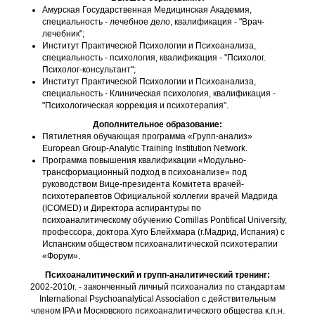
Амурская Государственная Медицинская Академия,
специальность - лечебное дело, квалификация - "Врач-
лечебник";
Институт Практической Психологии и Психоанализа,
специальность - психология, квалификация - "Психолог.
Психолог-консультант";
Институт Практической Психологии и Психоанализа,
специальность - Клиническая психология, квалификация -
"Психологическая коррекция и психотерапия".
Дополнительное образование:
Пятилетняя обучающая программа «Групп-анализ»
European Group-Analytic Training Institution Network.
Программа повышения квалификации «Модульно-
трансформационный подход в психоанализе» под
руководством Вице-президента Комитета врачей-
психотерапевтов Официальной коллегии врачей Мадрида
(ICOMED) и Директора аспирантуры по
психоаналитическому обучению Comillas Pontifical University,
профессора, доктора Хуго Блейхмара (г.Мадрид, Испания) с
Испанским обществом психоаналитической психотерапии
«Форум».
Психоаналитический и групп-аналитический тренинг:
2002-2010г. - законченный личный психоанализ по стандартам
International Psychoanalytical Association с действительным
членом IPA и Московского психоаналитического общества к.п.н.