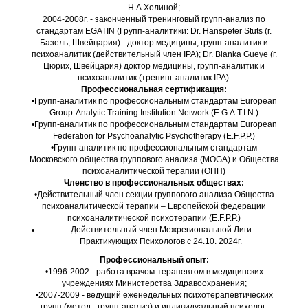
Н.А.Холиной;
2004-2008г. - законченный тренинговый групп-анализ по
стандартам EGATIN (Групп-аналитики: Dr. Hanspeter Stuts (г.
Базель, Швейцария) - доктор медицины, групп-аналитик и
психоаналитик (действительный член IPA); Dr. Bianka Gueye (г.
Цюрих, Швейцария) доктор медицины, групп-аналитик и
психоаналитик (тренинг-аналитик IPA).
Профессиональная сертификация:
•Групп-аналитик по профессиональным стандартам European
Group-Analytic Training Institution Network (E.G.A.T.I.N.)
•Групп-аналитик по профессиональным стандартам European
Federation for Psychoanalytic Psychotherapy (E.F.P.P.)
•Групп-аналитик по профессиональным стандартам
Московского общества группового анализа (MOGA) и Общества
психоаналитической терапии (ОПП)
Членство в профессиональных обществах:
•Действительный член секции группового анализа Общества
психоаналитической терапии – Европейской федерации
психоаналитической психотерапии (E.F.P.P.)
Действительный член Межрегиональной Лиги
Практикующих Психологов с 24.10. 2024г.
Профессиональный опыт:
•1996-2002 - работа врачом-терапевтом в медицинских
учреждениях Министерства Здравоохранения;
•2007-2009 - ведущий еженедельных психотерапевтических
групп (метод - групп-анализ) и индивидуальный психолог-