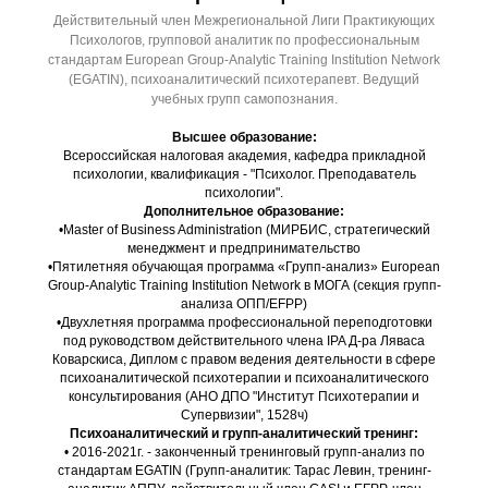
Действительный член Межрегиональной Лиги Практикующих
Психологов, групповой аналитик по профессиональным
стандартам European Group-Analytic Training Institution Network
(EGATIN), психоаналитический психотерапевт. Ведущий
учебных групп самопознания.
Высшее образование:
Всероссийская налоговая академия, кафедра прикладной
психологии, квалификация - "Психолог. Преподаватель
психологии".
Дополнительное образование:
•Master of Business Administration (МИРБИС, стратегический
менеджмент и предпринимательство
•Пятилетняя обучающая программа «Групп-анализ» European
Group-Analytic Training Institution Network в МОГА (секция групп-
анализа ОПП/EFPP)
•Двухлетняя программа профессиональной переподготовки
под руководством действительного члена IPA Д-ра Ляваса
Коварскиса, Диплом с правом ведения деятельности в сфере
психоаналитической психотерапии и психоаналитического
консультирования (АНО ДПО "Институт Психотерапии и
Супервизии", 1528ч)
Психоаналитический и групп-аналитический тренинг:
• 2016-2021г. - законченный тренинговый групп-анализ по
стандартам EGATIN (Групп-аналитик: Тарас Левин, тренинг-