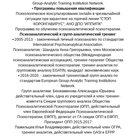
Group-Analytic Training Institution Network.
• Программы повышения квалификации
Психологическое консультирование онлайн в чрезвычайной
ситуации при карантине на горячей линии "СТОП
КОРОНГАВИРУС", АНО ДПО "ИППИПК".
Программа по обучению психоаналитической психотерапии.
Психоаналитический и групп-аналитический тренинг
:
• 2005-2013. - законченный личный психоанализ по стандартам
International Psychoanalytical Association.
Психоаналитик - Шандала Анна Григорьевна, член Московского
психоаналитического общества (Международная
психоаналитическая ассоциация), тренинг-терапевт Общества
психоаналитической психотерапии, тренинг-аналитик по
групповому анализу EGATIN, кандидат экономических наук.
• 2016-2020. - законченный тренинговый групп-анализ по
стандартам European Group-Analytic Training Institutions
Network.
Групп-аналитики: Бениаминова Александра Юрьевна
действительный член, одна из учредителей и член тренинг-
комитета Секции группового анализа Общества
Психоаналитической Психотерапии (ОПП, действительный
член Европейской Федерации Психоаналитической
Психотерапии, ЕФПП), делегат от ГА секции ОПП в ЕФПП,
Президент ОПП 2015-2017
Пажильцев Илья Владимирович, действительный член ОГРА,
тренинг аналитик, действительный член GASI и EFPP